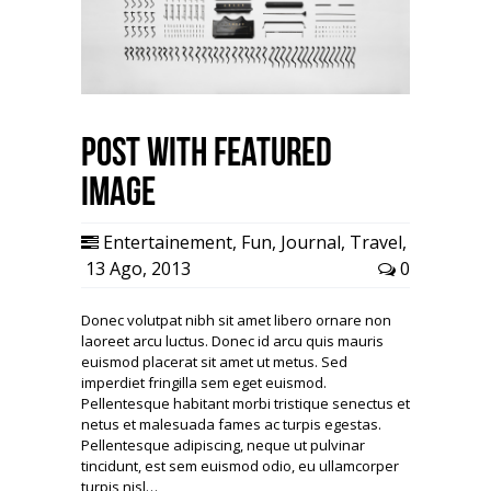
Post with Featured
Image
Entertainement
,
Fun
,
Journal
,
Travel
,
13 Ago, 2013
0
Donec volutpat nibh sit amet libero ornare non
laoreet arcu luctus. Donec id arcu quis mauris
euismod placerat sit amet ut metus. Sed
imperdiet fringilla sem eget euismod.
Pellentesque habitant morbi tristique senectus et
netus et malesuada fames ac turpis egestas.
Pellentesque adipiscing, neque ut pulvinar
tincidunt, est sem euismod odio, eu ullamcorper
turpis nisl…